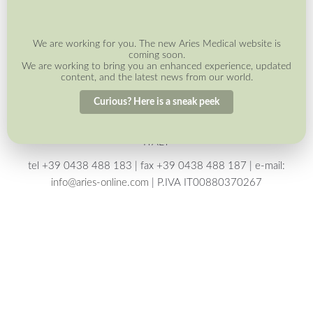
We are working for you. The new Aries Medical website is
coming soon.
We are working to bring you an enhanced experience, updated
content, and the latest news from our world.
Curious? Here is a sneak peek
ARIES MEDICAL srl | Via Venezia, 105 | 31028 VAZZOLA (TV) |
ITALY
tel
+39 0438 488 183
| fax
+39 0438 488 187
| e-mail:
info@aries-online.com
| P.IVA IT00880370267