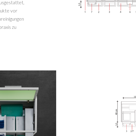
sgestattet,
ukte vor
nreinigungen
praxis zu