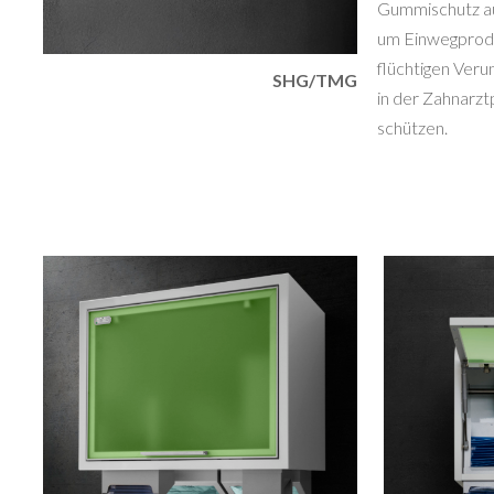
Gummischutz au
um Einwegprod
flüchtigen Veru
SHG/TMG
in der Zahnarzt
schützen.