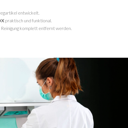
gartikel entwickelt.
OX
praktisch und funktional.
e Reinigung komplett entfernt werden.