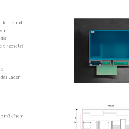
de sind mit
ern
 die
 eingesetzt
nd
 das Laden
u
nd mit einem