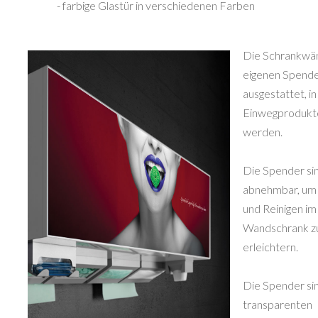
- farbige Glastür in verschiedenen Farben
Die Schrankwän
eigenen Spend
ausgestattet, in
Einwegprodukte
werden.
Die Spender si
abnehmbar, um
und Reinigen im
Wandschrank z
erleichtern.
Die Spender si
transparenten