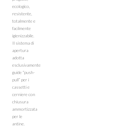
ecologico,
resistente,
totalmente e
facilmente
igienizzabile.
Il sistema di
apertura
adotta
esclusivamente
guide “push-
pull” per i
cassetti e
cerniere con
chiusura
ammortizzata
per le
antine.