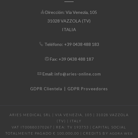
Dirección: Via Venezia, 105
31028 VAZZOLA (TV)
ITALIA
Teléfono: +39 0438 488 183
Fax: +39 0438 488 187
Email:
info@aries-online.com
|
GDPR Clientela
GDPR Proveedores
ARIES MEDICAL SRL | VIA VENEZIA, 105 | 31028 VAZZOLA
(TV) | ITALY
VAT IT00880370267 | REA: TV 193753 | CAPITAL SOCIAL
TOTALMENTE PAGADO € 100.000,00 | CREDITS BY
AGORA WEB