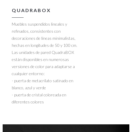
QUADRABOX
Muebles suspendidos lineales y
refinados, consistentes con
decoraciones de líneas minimalistas,
hechas en longitudes de 50 y 100 cm.
Las unidades de pared QuadraBOX
están disponibles en numerosas
versiones de color para adaptarse a
cualquier entorno:
- puerta de metacrilato satinado en
blanco, azul y verde
- puerta de cristal coloreada en
diferentes colores